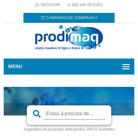
REGISTAR
INICIAR SESSÃO
CARRINHO DE COMPRAS
0
MENU
Sugestões de pesquisa:
detergentes, ARCO, toalhetes