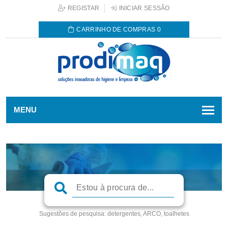
REGISTAR
INICIAR SESSÃO
CARRINHO DE COMPRAS
0
MENU
Sugestões de pesquisa:
detergentes, ARCO, toalhetes